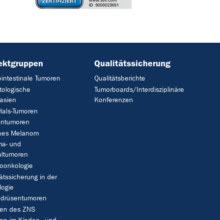
ektgruppen
Qualitätssicherung
ointestinale Tumoren
Qualitätsberichte
ologische
Tumorboards/Interdisziplinäre
asien
Konferenzen
Hals-Tumoren
entumoren
nes Melanom
a- und
altumoren
oonkologie
ätssicherung in der
logie
ddrüsentumoren
en des ZNS