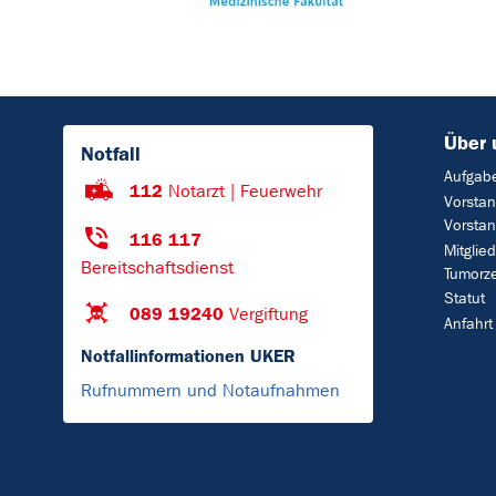
Über 
Notfall
Aufgab
112
Notarzt | Feuerwehr
Vorstan
Vorsta
116 117
Mitglie
Bereitschaftsdienst
Tumorz
Statut
089 19240
Vergiftung
Anfahrt
Notfallinformationen UKER
Rufnummern und Notaufnahmen