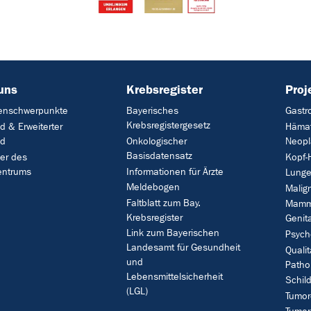
uns
Krebsregister
Proj
enschwerpunkte
Bayerisches
Gastr
Krebsregistergesetz
d & Erweiterter
Hämat
nd
Onkologischer
Neopl
Basisdatensatz
der des
Kopf-
entrums
Informationen für Ärzte
Lung
Meldebogen
Malig
Faltblatt zum Bay.
Mamm
Krebsregister
Genit
Link zum Bayerischen
Psych
Landesamt für Gesundheit
Qualit
und
Patho
Lebensmittelsicherheit
Schil
(LGL)
Tumor