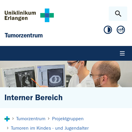
Zum Hauptinhalt springen
Skip to page footer
Tumorzentrum
Interner Bereich
Sie sind hier:
Tumorzentrum
Projektgruppen
Tumoren im Kindes - und Jugendalter